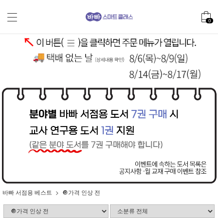
0
바빠 서점용 베스트
🔘가격 인상 전