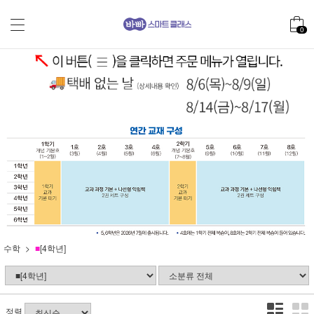
0
수학
■
[4학년]
정렬