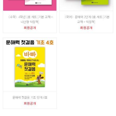
〈수학〉4학년 1호 세트 [기본 교재 +
〈국어〉문해력 2단계 6호 세트 [기본
나선형 익힘책]
교재 + 익힘책]
회원공개
회원공개
문해력 첫걸음 기초 단계 4호
회원공개