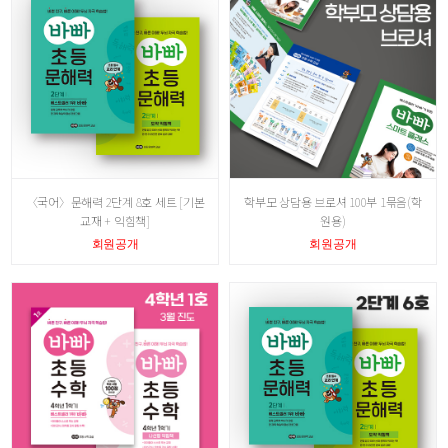
〈국어〉문해력 2단계 8호 세트 [기본
학부모 상담용 브로셔 100부 1묶음(학
교재 + 익힘책]
원용)
회원공개
회원공개