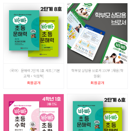
〈국어〉문해력 2단계 8호 세트 [기본
학부모 상담용 브로셔 100부 1묶음(학
교재 + 익힘책]
원용)
회원공개
회원공개