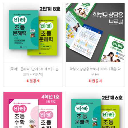
〈국어〉문해력 2단계 8호 세트 [기본
학부모 상담용 브로셔 100부 1묶음(학
교재 + 익힘책]
원용)
회원공개
회원공개