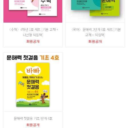
〈수학〉4학년 1호 세트 [기본 교재 +
〈국어〉문해력 2단계 6호 세트 [기본
나선형 익힘책]
교재 + 익힘책]
회원공개
회원공개
문해력 첫걸음 기초 단계 4호
회원공개