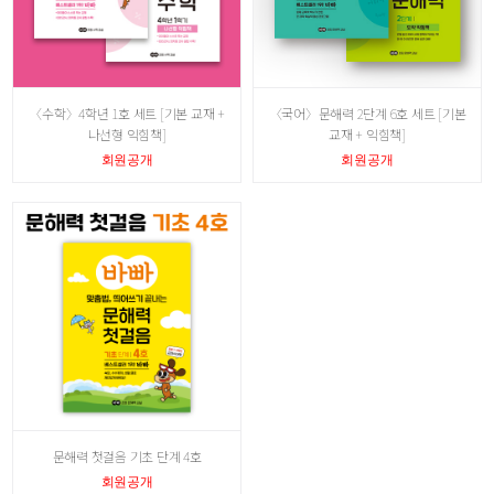
〈수학〉4학년 1호 세트 [기본 교재 +
〈국어〉문해력 2단계 6호 세트 [기본
나선형 익힘책]
교재 + 익힘책]
회원공개
회원공개
문해력 첫걸음 기초 단계 4호
회원공개