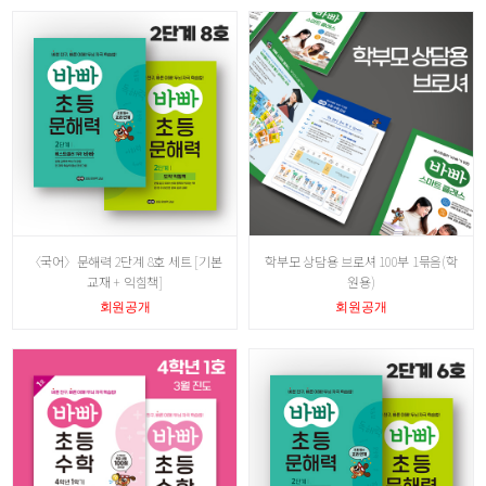
〈국어〉문해력 2단계 8호 세트 [기본
학부모 상담용 브로셔 100부 1묶음(학
교재 + 익힘책]
원용)
회원공개
회원공개