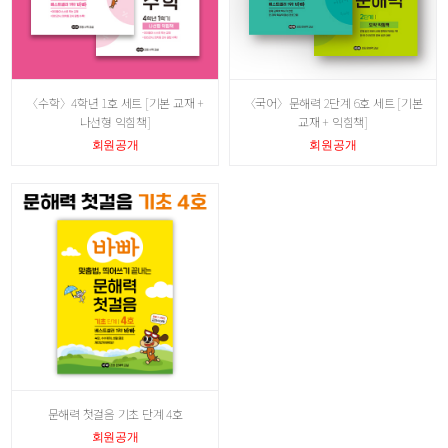
〈수학〉4학년 1호 세트 [기본 교재 +
〈국어〉문해력 2단계 6호 세트 [기본
나선형 익힘책]
교재 + 익힘책]
회원공개
회원공개
문해력 첫걸음 기초 단계 4호
회원공개