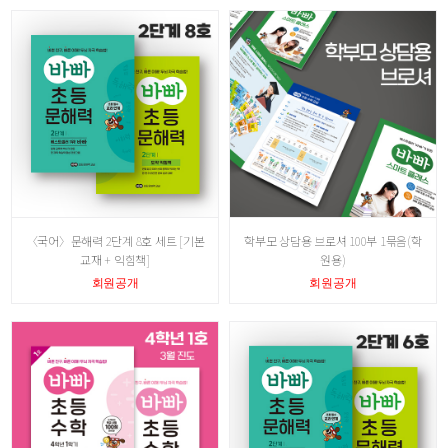
〈국어〉문해력 2단계 8호 세트 [기본
학부모 상담용 브로셔 100부 1묶음(학
교재 + 익힘책]
원용)
회원공개
회원공개