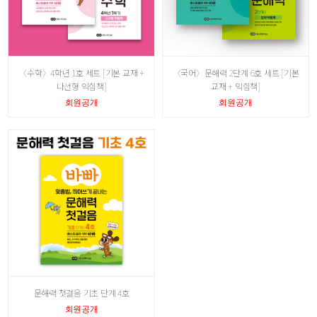
〈수학〉4학년 1호 세트 [기본 교재 +
〈국어〉문해력 2단계 6호 세트 [기본
나선형 익힘책]
교재 + 익힘책]
회원공개
회원공개
문해력 첫걸음 기초 단계 4호
회원공개