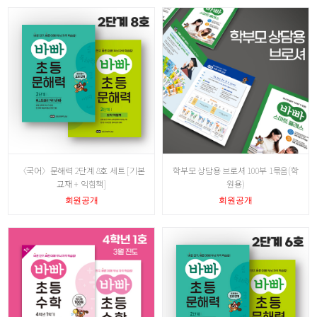
〈국어〉문해력 2단계 8호 세트 [기본
학부모 상담용 브로셔 100부 1묶음(학
교재 + 익힘책]
원용)
회원공개
회원공개