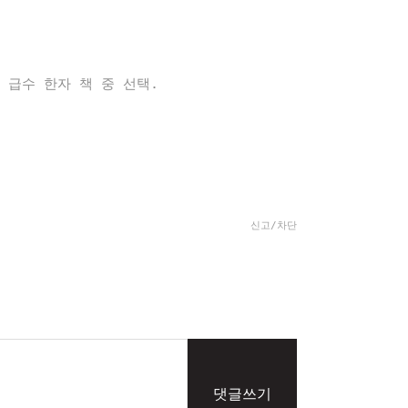
급 급수 한자 책 중 선택.
신고/차단
댓글쓰기