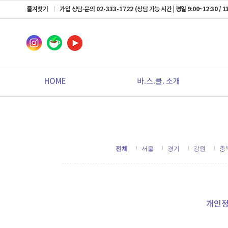
즐겨찾기
가입 상담·문의
02-333-1722
(상담 가능 시간 | 평일 9:00~12:30 / 13
HOME
바.스.클. 소개
전체
서울
경기
강원
충
개인정