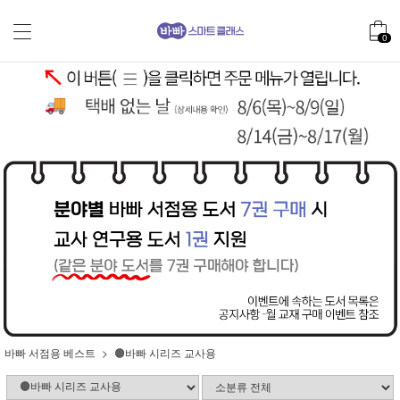
0
바빠 서점용 베스트
🟤바빠 시리즈 교사용