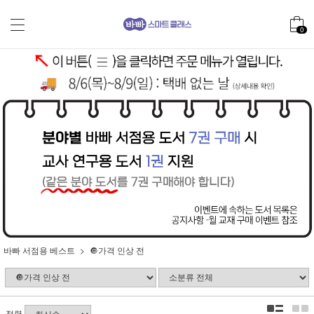
0
바빠 서점용 베스트
🔘가격 인상 전
정렬