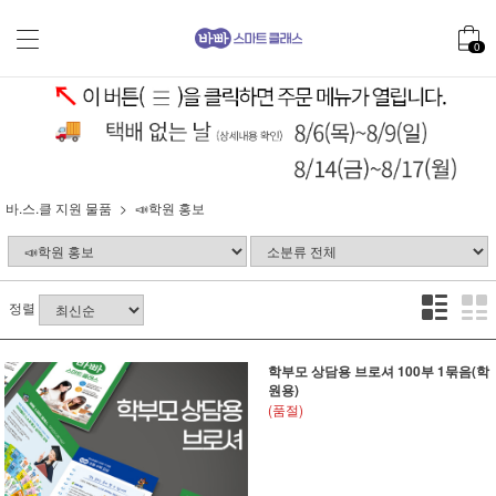
0
바.스.클 지원 물품
📣학원 홍보
정렬
학부모 상담용 브로셔 100부 1묶음(학
원용)
(품절)