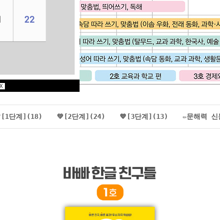
X
[1단계](18)
💚[2단계](24)
💙[3단계](13)
✏️문해력 신