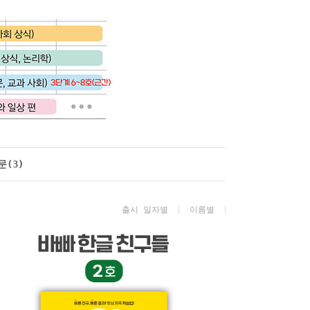
문(3)
출시 일자별
이름별