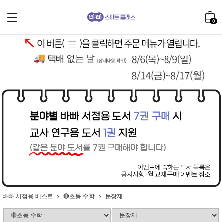
0
바빠 서점용 베스트
🔴초등 수학
문장제