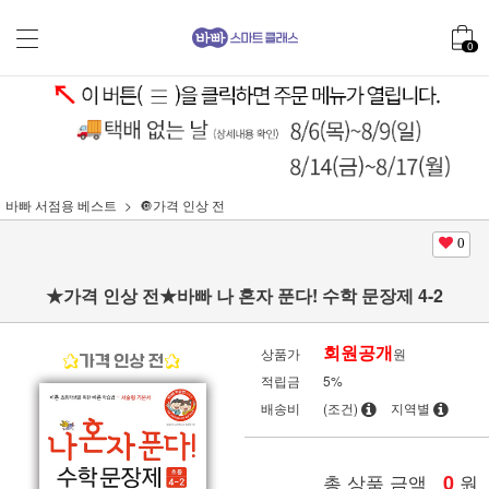
0
바빠 서점용 베스트
🔘가격 인상 전
0
★가격 인상 전★바빠 나 혼자 푼다! 수학 문장제 4-2
회원공개
상품가
원
적립금
5%
배송비
(조건)
지역별
총 상품 금액
0
원