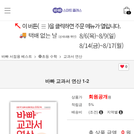
0
바빠 서점용 베스트
🔴초등 수학
교과서 연산
0
바빠 교과서 연산 1-2
회원공개
상품가
원
적립금
5%
배송비
(조건)
지역별
총 상품 금액
0
원