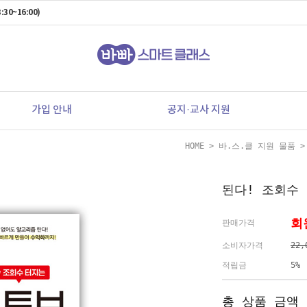
:30~16:00)
가입 안내
공지·교사 지원
HOME
>
바.스.클 지원 물품
된다! 조회수
회
판매가격
소비자가격
22,
적립금
5%
총 상품 금액