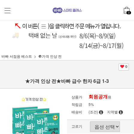
0
바빠 서점용 베스트
🔘가격 인상 전
0
★가격 인상 전★바빠 급수 한자 6급 1-3
회원공개
상품가
원
적립금
5%
배송비
(조건)
지역별
고르기