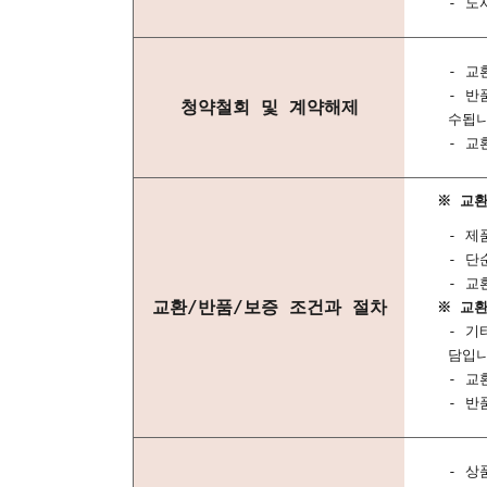
- 도
- 교
- 반
청약철회 및 계약해제
수됩니
- 교
※ 교환
- 제
- 단
- 교
교환/반품/보증 조건과 절차
※ 교환
- 기
담입니
- 교
- 반
- 상