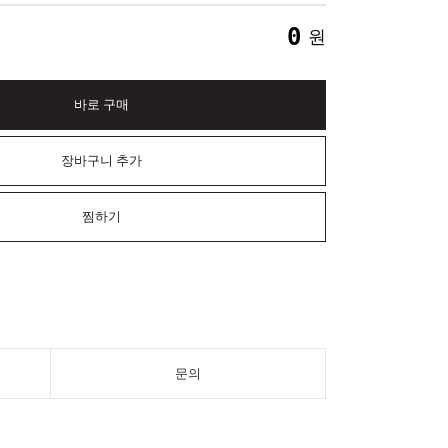
0
원
바로 구매
장바구니 추가
찜하기
문의