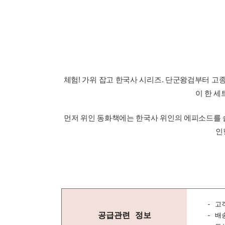
체험! 가위 잡고 한국사 시리즈. 단군왕검부터 고종
이 한 세
먼저 위인 동화책에는 한국사 위인의 에피소드를 술
인
- 고
공급관련 정보
- 배