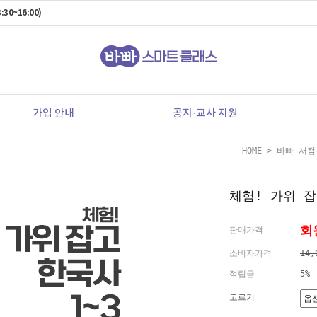
:30~16:00)
가입 안내
공지·교사 지원
HOME
>
바빠 서점
체험! 가위 잡
회
판매가격
소비자가격
14,
적립금
5%
고르기