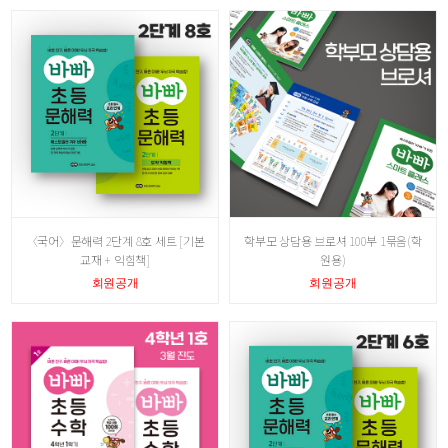
〈국어〉문해력 2단계 8호 세트 [기본
학부모 상담용 브로셔 100부 1묶음(학
교재 + 익힘책]
원용)
회원공개
회원공개