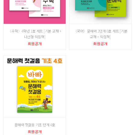
〈수학〉4학년 1호 세트 [기본 교재 +
〈국어〉문해력 2단계 6호 세트 [기본
나선형 익힘책]
교재 + 익힘책]
회원공개
회원공개
문해력 첫걸음 기초 단계 4호
회원공개