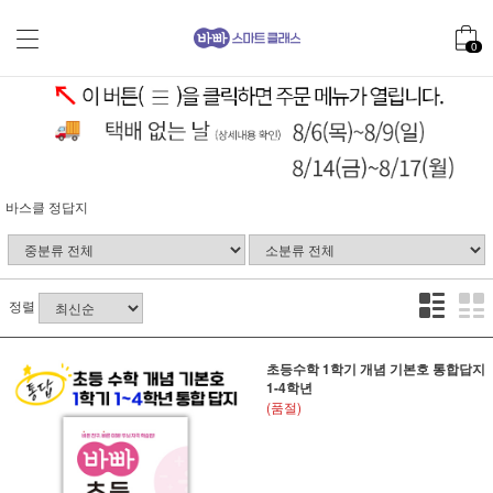
0
바스클 정답지
정렬
초등수학 1학기 개념 기본호 통합답지
1-4학년
(품절)