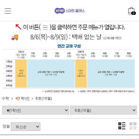
0
수학
■
[1학년]
6호(10월)
정렬