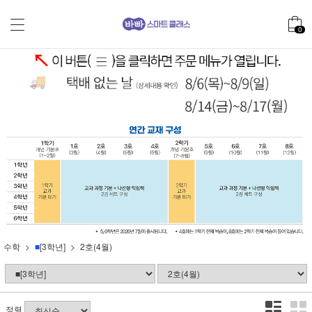
0
수학
■
[3학년]
2호(4월)
정렬